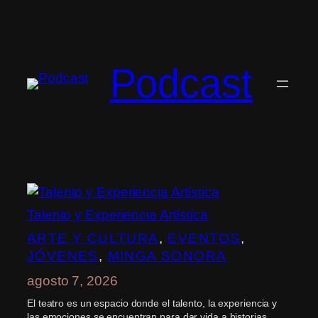
Saltar
al
contenido
Podcast
Talento y Experiencia Artística
ARTE Y CULTURA
, 
EVENTOS
, 
JÓVENES
, 
MINGA SONORA
agosto 7, 2026
El teatro es un espacio donde el talento, la experiencia y
las emociones se encuentran para dar vida a historias