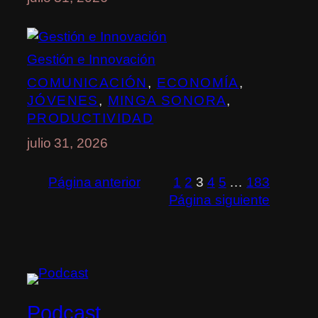
Gestión e Innovación
COMUNICACIÓN
, 
ECONOMÍA
, 
JÓVENES
, 
MINGA SONORA
, 
PRODUCTIVIDAD
julio 31, 2026
Página anterior
1
2
3
4
5
…
183
Página siguiente
Podcast