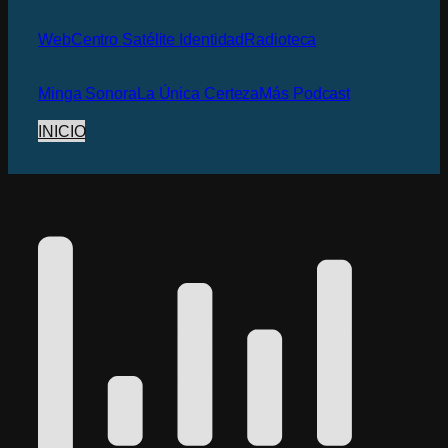
Web
Centro Satélite Identidad
Radioteca
Minga Sonora
La Única Certeza
Más Podcast
INICIO