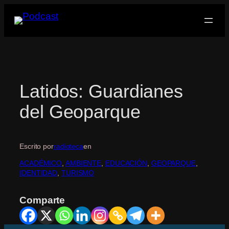
Saltar
al
contenido
Latidos: Guardianes
del Geoparque
Escrito por
radioteca
en
ACADÉMICO
, 
AMBIENTE
, 
EDUCACIÓN
, 
GEOPARQUE
, 
IDENTIDAD
, 
TURISMO
Comparte