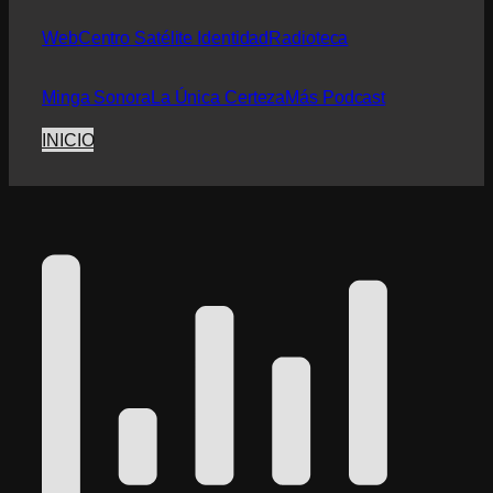
Web
Centro Satélite Identidad
Radioteca
Minga Sonora
La Única Certeza
Más Podcast
INICIO