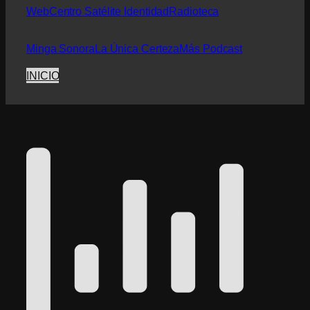
Web
Centro Satélite Identidad
Radioteca
Minga Sonora
La Única Certeza
Más Podcast
INICIO