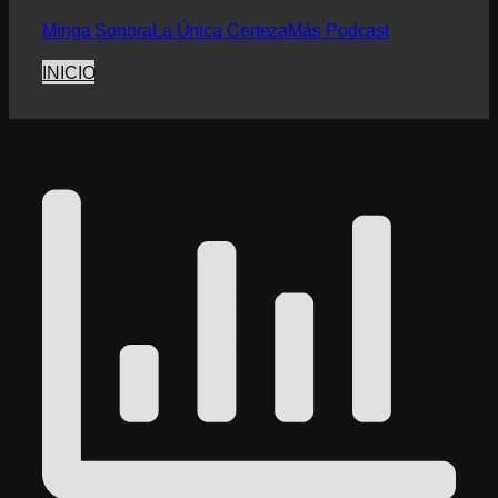
Minga Sonora
La Única Certeza
Más Podcast
INICIO