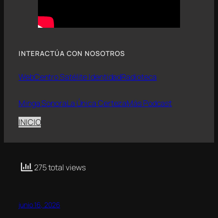
INTERACTÚA CON NOSOTROS
Web
Centro Satélite Identidad
Radioteca
Minga Sonora
La Única Certeza
Más Podcast
INICIO
275 total views
junio 16, 2026