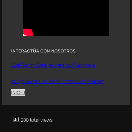
INTERACTÚA CON NOSOTROS
Web
Centro Satélite Identidad
Radioteca
Minga Sonora
La Única Certeza
Más Podcast
INICIO
280 total views