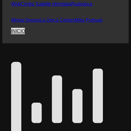
Web
Centro Satélite Identidad
Radioteca
Minga Sonora
La Única Certeza
Más Podcast
INICIO