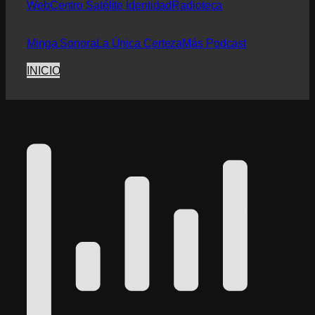
Web
Centro Satélite Identidad
Radioteca
Minga Sonora
La Única Certeza
Más Podcast
INICIO