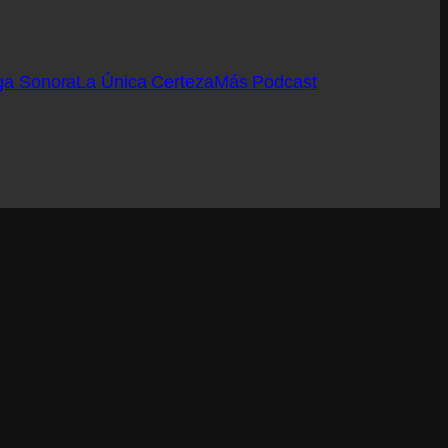
ga Sonora
La Única Certeza
Más Podcast