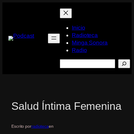
Saltar
al
contenido
Inicio
Radioteca
Minga Sonora
Radio
Buscar
Salud Íntima Femenina
Escrito por
radioteca
en