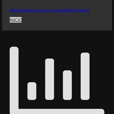
Minga Sonora
La Única Certeza
Más Podcast
INICIO