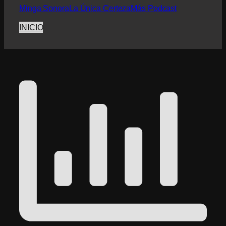
Minga Sonora
La Única Certeza
Más Podcast
INICIO