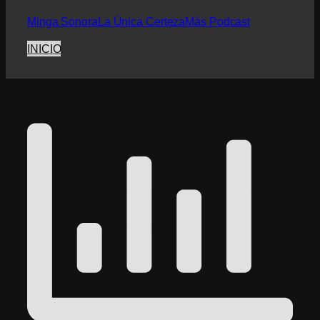
Minga Sonora
La Única Certeza
Más Podcast
INICIO