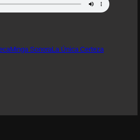
eca
Minga Sonora
La Única Certeza