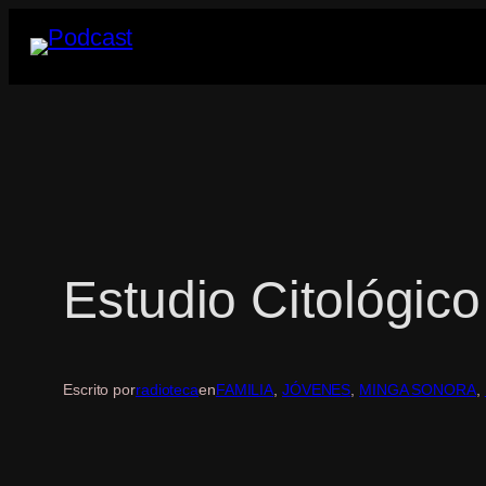
Saltar
al
contenido
Estudio Citológico
Escrito por
radioteca
en
FAMILIA
, 
JÓVENES
, 
MINGA SONORA
, 