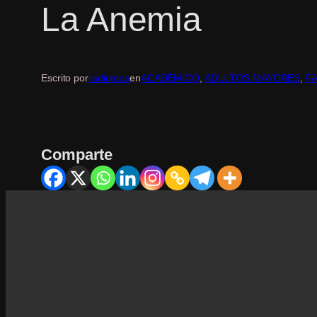
La Anemia
Escrito por
radioteca
en
ACADÉMICO
, 
ADULTOS MAYORES
, 
FA
Comparte