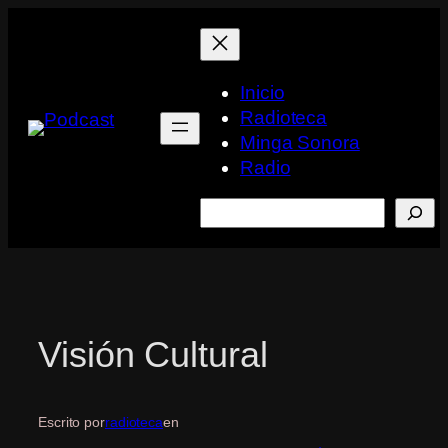
Saltar
al
contenido
Inicio
Radioteca
Minga Sonora
Radio
Buscar
Visión Cultural
Escrito por
radioteca
en