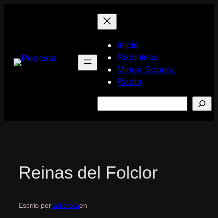
Saltar
al
contenido
Inicio
Radioteca
Minga Sonora
Radio
Buscar
Reinas del Folclor
Escrito por
radioteca
en