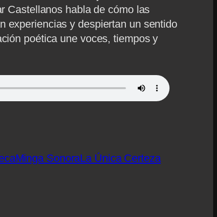
gar Castellanos habla de cómo las
 experiencias y despiertan un sentido
ación poética une voces, tiempos y
eca
Minga Sonora
La Única Certeza