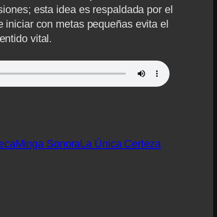
isiones; esta idea es respaldada por el
e iniciar con metas pequeñas evita el
entido vital.
eca
Minga Sonora
La Única Certeza