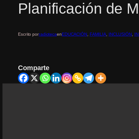
Planificación de 
Escrito por
radioteca
en
EDUCACIÓN
, 
FAMILIA
, 
INCLUSIÓN
, 
I
Comparte