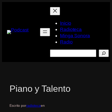
Saltar
al
contenido
Inicio
Radioteca
Minga Sonora
Radio
Buscar
Piano y Talento
Escrito por
radioteca
en