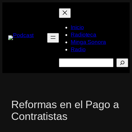
Saltar
al
contenido
Inicio
Radioteca
Minga Sonora
Radio
Buscar
Reformas en el Pago a
Contratistas