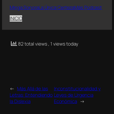
Minga Sonora
La Única Certeza
Más Podcast
INICIO
82 total views
, 1 views today
←
Más Allá de las
Inconstitucionalidad y
Letras: Entendiendo
Leyes de Urgencia
la Dislexia
Económica
→