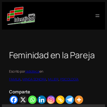
Saltar
al
contenido
Feminidad en la Pareja
Escrito por
radioteca
en
FAMILIA
, 
MINGA SONORA
, 
MUJER
, 
PSICOLOGÍA
Comparte