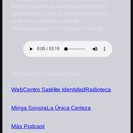
deben reconocer reconocer los límites
personales y buscar apoyo profesional,
este es un acto de cuidado y
responsabilidad con la salud mental.
INTERACTÚA CON NOSOTROS
Web
Centro Satélite Identidad
Radioteca
Minga Sonora
La Única Certeza
Más Podcast