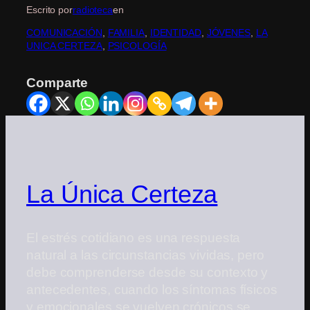
Escrito por
radioteca
en
COMUNICACIÓN
, 
FAMILIA
, 
IDENTIDAD
, 
JÓVENES
, 
LA
UNICA CERTEZA
, 
PSICOLOGÍA
Comparte
La Única Certeza
El estrés cotidiano es una respuesta
natural a las circunstancias vividas, pero
debe comprenderse desde su contexto y
antecedentes, cuando los síntomas físicos
y emocionales se vuelven crónicos se