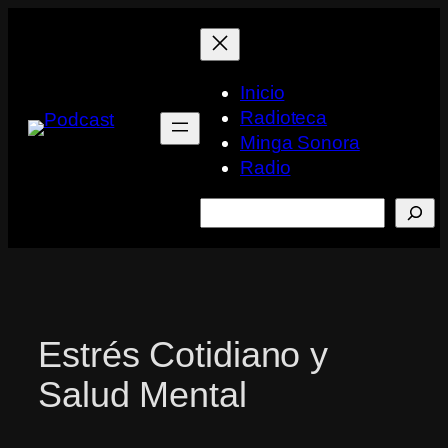
Saltar
al
contenido
Inicio
Radioteca
Minga Sonora
Radio
Buscar
Estrés Cotidiano y
Salud Mental