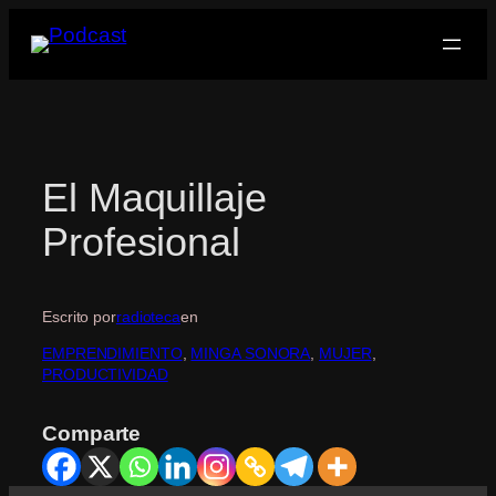
Saltar
al
contenido
El Maquillaje
Profesional
Escrito por
radioteca
en
EMPRENDIMIENTO
, 
MINGA SONORA
, 
MUJER
, 
PRODUCTIVIDAD
Comparte