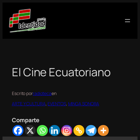
Saltar
al
contenido
El Cine Ecuatoriano
Escrito por
radioteca
en
ARTE Y CULTURA
, 
EVENTOS
, 
MINGA SONORA
Comparte