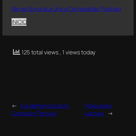
Minga Sonora
La Única Certeza
Más Podcast
INICIO
125 total views
, 1 views today
←
Fundamentos de la
Propuesta
Comisión Técnica
Lectora
→