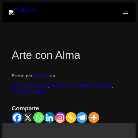
Saltar
al
contenido
Arte con Alma
Escrito por
radioteca
en
ARTE Y CULTURA
, 
EMPRENDIMIENTO
, 
EVENTOS
, 
MINGA SONORA
Comparte