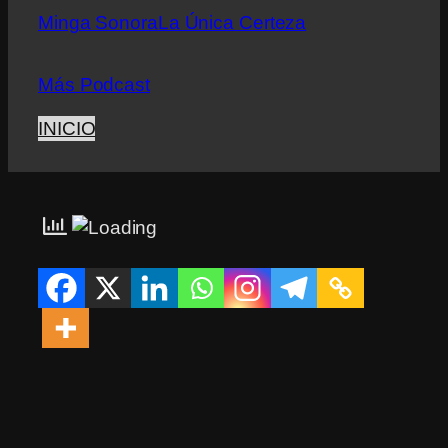
Minga Sonora
La Única Certeza
Más Podcast
INICIO