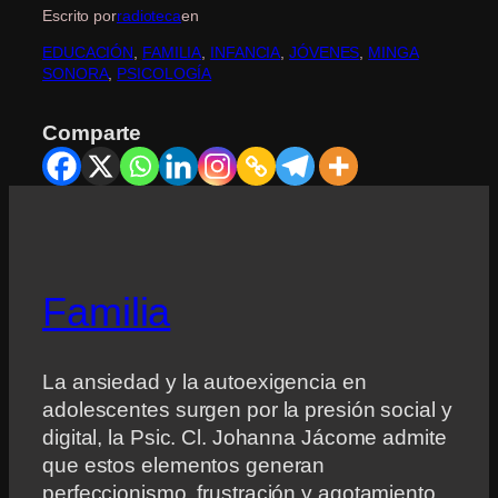
Escrito por
radioteca
en
EDUCACIÓN
, 
FAMILIA
, 
INFANCIA
, 
JÓVENES
, 
MINGA
SONORA
, 
PSICOLOGÍA
Comparte
Familia
La ansiedad y la autoexigencia en
adolescentes surgen por la presión social y
digital, la Psic. Cl. Johanna Jácome admite
que estos elementos generan
perfeccionismo, frustración y agotamiento,