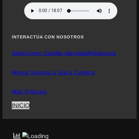
INTERACTÚA CON NOSOTROS
Web
Centro Satélite Identidad
Radioteca
Minga Sonora
La Única Certeza
Más Podcast
INICIO