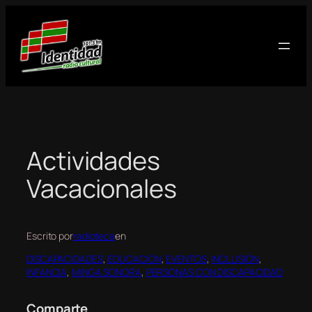
Saltar
al
contenido
Actividades
Vacacionales
Escrito por
radioteca
en
DISCAPACIDADES
, 
EDUCACIÓN
, 
EVENTOS
, 
INCLUSIÓN
, 
INFANCIA
, 
MINGA SONORA
, 
PERSONAS CON DISCAPACIDAD
Comparte