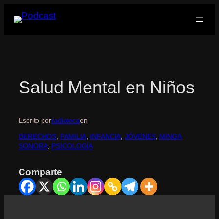
Saltar
al
contenido
Salud Mental en Niños
Escrito por
radioteca
en
DERECHOS
, 
FAMILIA
, 
INFANCIA
, 
JÓVENES
, 
MINGA
SONORA
, 
PSICOLOGÍA
Comparte