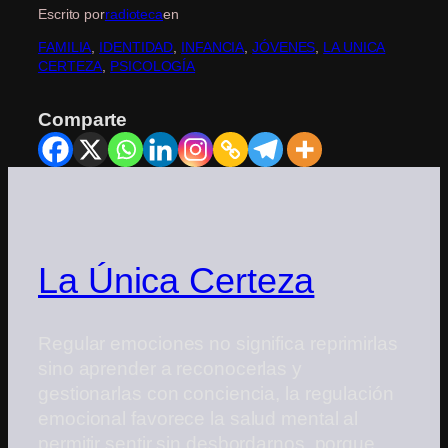
Escrito por
radioteca
en
FAMILIA
, 
IDENTIDAD
, 
INFANCIA
, 
JÓVENES
, 
LA UNICA
CERTEZA
, 
PSICOLOGÍA
Comparte
La Única Certeza
Regular emociones no significa reprimirlas
sino aprender a reconocerlas y
gestionarlas con conciencia, la regulación
emocional favorece la salud mental al
permitir sentir sin desbordarnos, porque