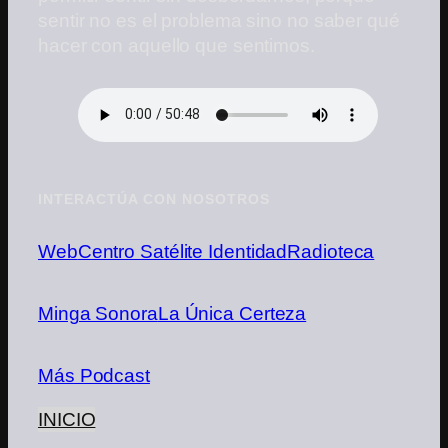
sentir no es el problema sino no saber qué
hacer con aquello que sentimos.
INTERACTÚA CON NOSOTROS
Web
Centro Satélite Identidad
Radioteca
Minga Sonora
La Única Certeza
Más Podcast
INICIO