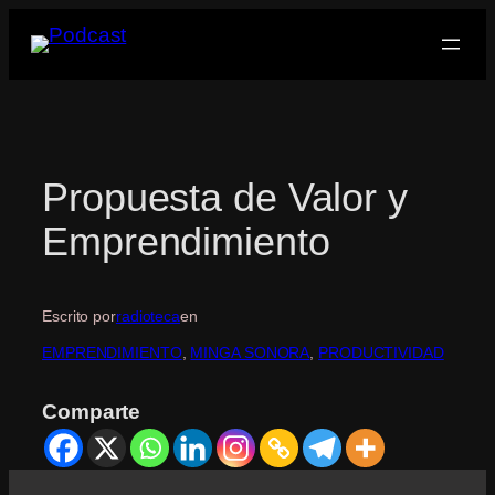
Saltar
al
contenido
Propuesta de Valor y
Emprendimiento
Escrito por
radioteca
en
EMPRENDIMIENTO
, 
MINGA SONORA
, 
PRODUCTIVIDAD
Comparte