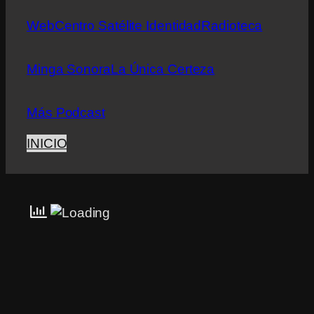
Web
Centro Satélite Identidad
Radioteca
Minga Sonora
La Única Certeza
Más Podcast
INICIO