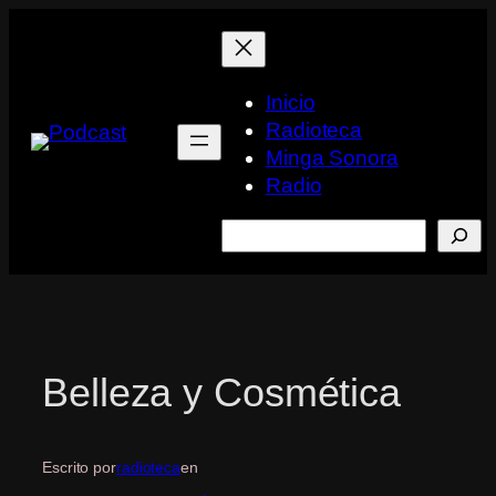
Saltar
al
contenido
Inicio
Radioteca
Minga Sonora
Radio
Buscar
Belleza y Cosmética
Escrito por
radioteca
en