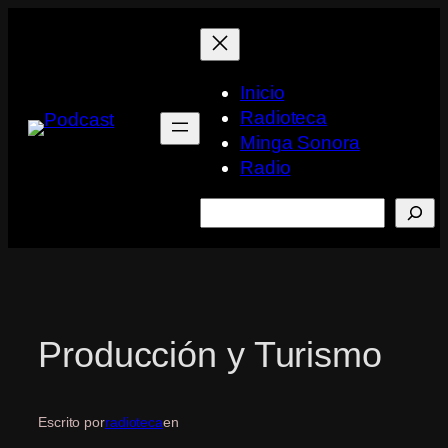
Saltar
al
contenido
Inicio
Radioteca
Minga Sonora
Radio
Buscar
Producción y Turismo
Escrito por
radioteca
en