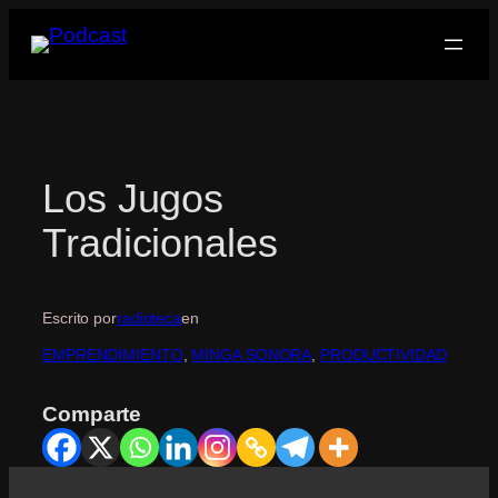
Saltar
al
contenido
Los Jugos
Tradicionales
Escrito por
radioteca
en
EMPRENDIMIENTO
, 
MINGA SONORA
, 
PRODUCTIVIDAD
Comparte