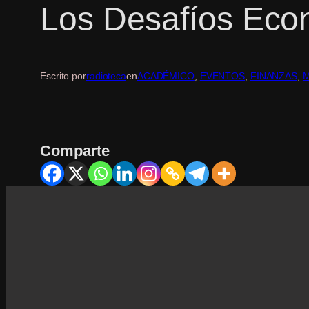
Los Desafíos Eco
Escrito por
radioteca
en
ACADÉMICO
, 
EVENTOS
, 
FINANZAS
, 
M
Comparte