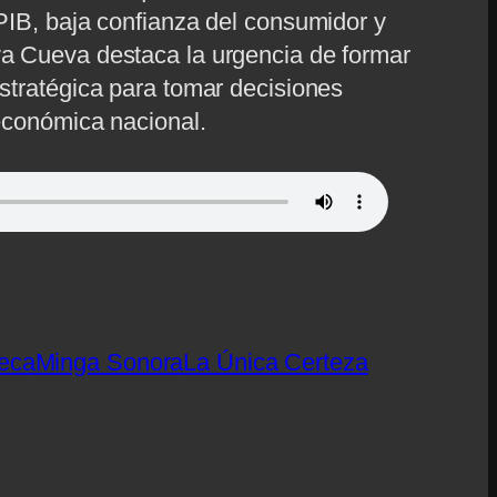
 PIB, baja confianza del consumidor y
va Cueva destaca la urgencia de formar
estratégica para tomar decisiones
 económica nacional.
eca
Minga Sonora
La Única Certeza