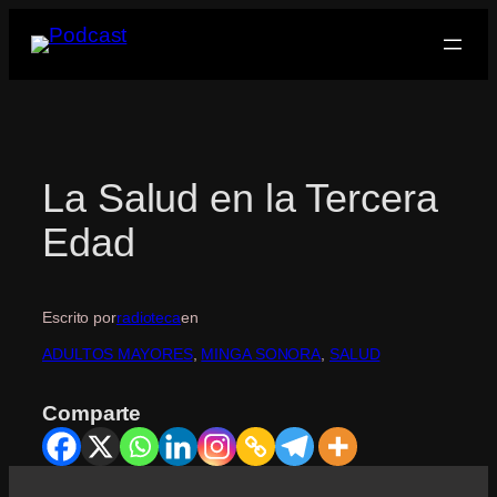
Saltar
al
contenido
La Salud en la Tercera
Edad
Escrito por
radioteca
en
ADULTOS MAYORES
, 
MINGA SONORA
, 
SALUD
Comparte