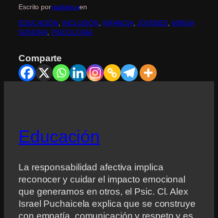
Escrito por
radioteca
en
EDUCACIÓN
, 
INCLUSIÓN
, 
INFANCIA
, 
JÓVENES
, 
MINGA
SONORA
, 
PSICOLOGÍA
Comparte
Educación
La responsabilidad afectiva implica
reconocer y cuidar el impacto emocional
que generamos en otros, el Psic. Cl. Alex
Israel Puchaicela explica que se construye
con empatía, comunicación y respeto y es