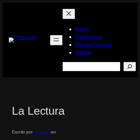
Saltar
al
contenido
Inicio
Radioteca
Minga Sonora
Radio
Buscar
La Lectura
Escrito por
radioteca
en