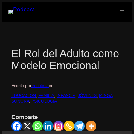
Saltar
al
contenido
El Rol del Adulto como
Modelo Emocional
Escrito por
radioteca
en
EDUCACIÓN
, 
FAMILIA
, 
INFANCIA
, 
JÓVENES
, 
MINGA
SONORA
, 
PSICOLOGÍA
Comparte