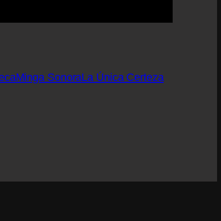
eca
Minga Sonora
La Única Certeza