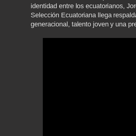
identidad entre los ecuatorianos, Jo
Selección Ecuatoriana llega respald
generacional, talento joven y una p