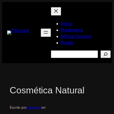
Saltar
al
contenido
Inicio
Radioteca
Minga Sonora
Radio
Buscar
Cosmética Natural
Escrito por
radioteca
en