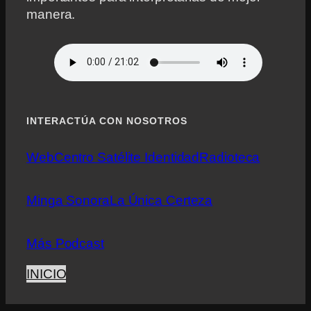
manera.
INTERACTÚA CON NOSOTROS
Web
Centro Satélite Identidad
Radioteca
Minga Sonora
La Única Certeza
Más Podcast
INICIO