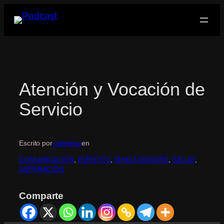
Saltar
al
contenido
Atención y Vocación de
Servicio
Escrito por
radioteca
en
COMUNICACIÓN
, 
EVENTOS
, 
MINGA SONORA
, 
SALUD
, 
SUPERACIÓN
Comparte