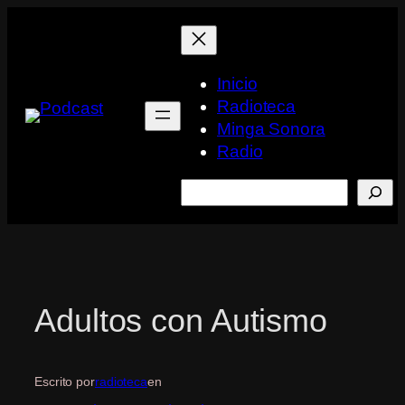
Saltar
al
contenido
Inicio
Radioteca
Minga Sonora
Radio
Buscar
Adultos con Autismo
Escrito por
radioteca
en