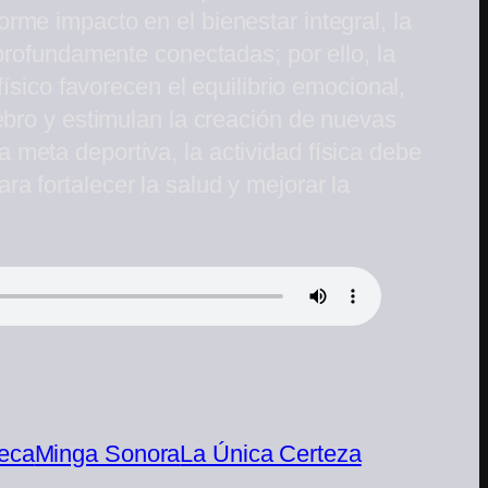
rme impacto en el bienestar integral, la
 profundamente conectadas; por ello, la
físico favorecen el equilibrio emocional,
ebro y estimulan la creación de nuevas
meta deportiva, la actividad física debe
a fortalecer la salud y mejorar la
eca
Minga Sonora
La Única Certeza