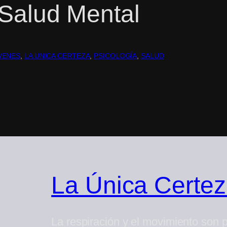
 Salud Mental
VENES
, 
LA UNICA CERTEZA
, 
PSICOLOGÍA
, 
SALUD
La Única Certe
La respiración y el movimiento son