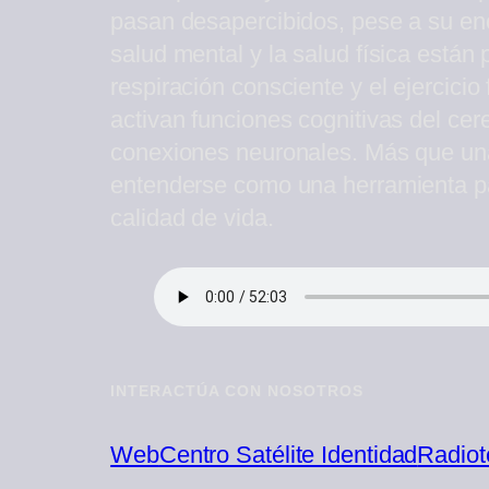
pasan desapercibidos, pese a su eno
salud mental y la salud física están
respiración consciente y el ejercicio 
activan funciones cognitivas del cer
conexiones neuronales. Más que una 
entenderse como una herramienta par
calidad de vida.
INTERACTÚA CON NOSOTROS
Web
Centro Satélite Identidad
Radiot