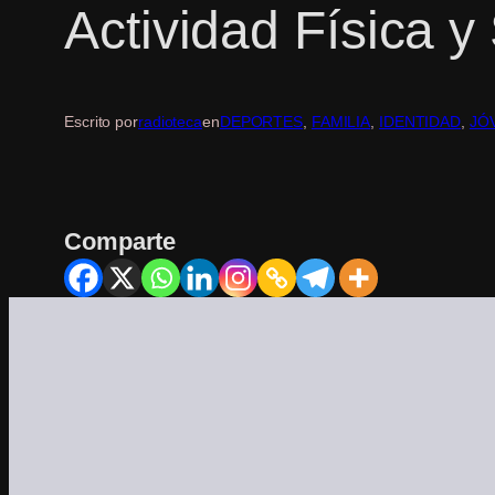
Actividad Física y
Escrito por
radioteca
en
DEPORTES
, 
FAMILIA
, 
IDENTIDAD
, 
JÓ
Comparte