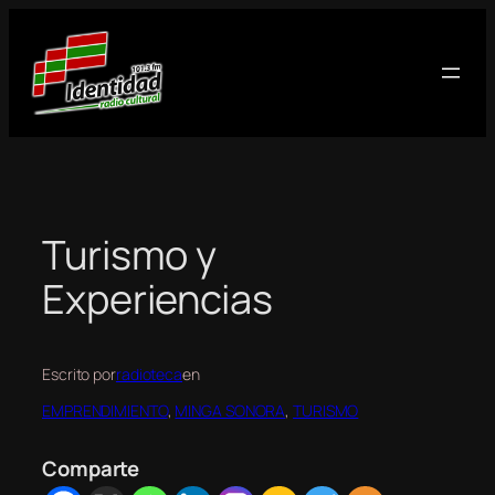
Saltar
al
contenido
Turismo y
Experiencias
Escrito por
radioteca
en
EMPRENDIMIENTO
, 
MINGA SONORA
, 
TURISMO
Comparte