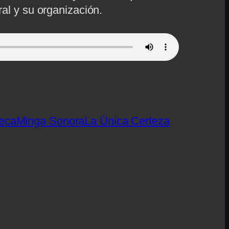
ral y su organización.
eca
Minga Sonora
La Única Certeza