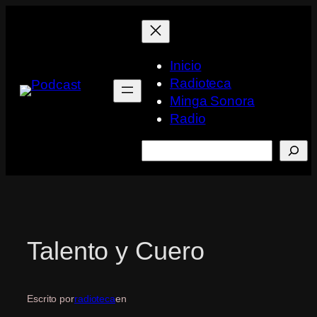
Saltar
al
contenido
Inicio
Radioteca
Minga Sonora
Radio
Buscar
Talento y Cuero
Escrito por
radioteca
en