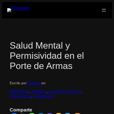
Saltar
al
contenido
Salud Mental y
Permisividad en el
Porte de Armas
Escrito por
radioteca
en
IDENTIDAD
, 
JÓVENES
, 
LA UNICA CERTEZA
, 
PSICOLOGÍA
, 
SEGURIDAD
Comparte