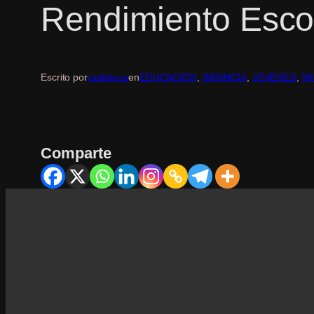
Rendimiento Escol
Escrito por
radioteca
en
EDUCACIÓN
, 
INFANCIA
, 
JÓVENES
, 
M
Comparte