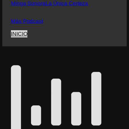
Minga Sonora
La Única Certeza
Más Podcast
INICIO