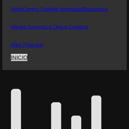
Web
Centro Satélite Identidad
Radioteca
Minga Sonora
La Única Certeza
Más Podcast
INICIO