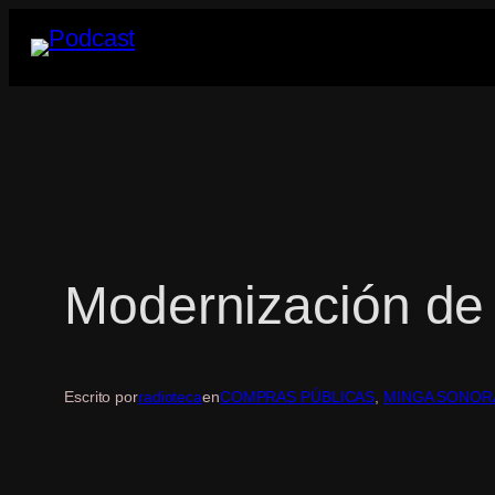
Saltar
al
contenido
Modernización de 
Escrito por
radioteca
en
COMPRAS PÚBLICAS
, 
MINGA SONOR