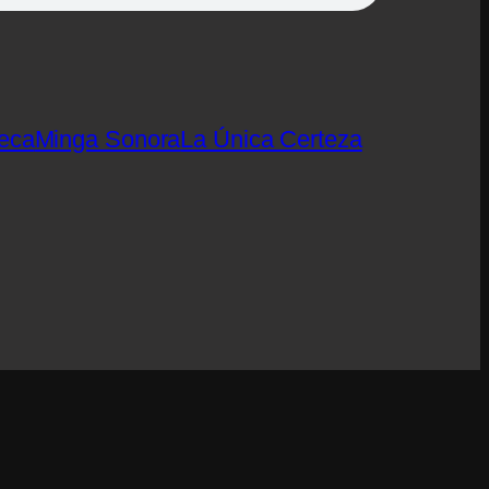
eca
Minga Sonora
La Única Certeza